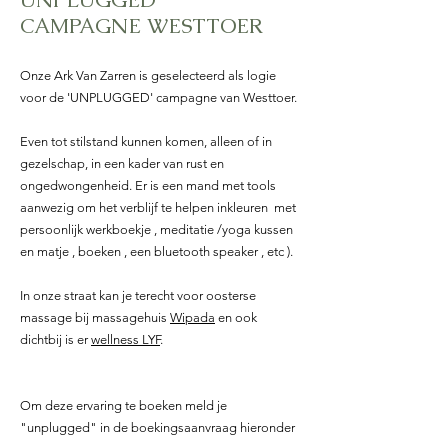
CAMPAGNE WESTTOER
Onze Ark Van Zarren is geselecteerd als logie
voor de 'UNPLUGGED' campagne van Westtoer.
Even tot stilstand kunnen komen, alleen of in
gezelschap, in een kader van rust en
ongedwongenheid. Er is een mand met tools
aanwezig om het verblijf te helpen inkleuren met
persoonlijk werkboekje , meditatie /yoga kussen
en matje , boeken , een bluetooth speaker , etc ).
In onze straat kan je terecht voor oosterse
massage bij massagehuis
Wipada
en ook
dichtbij is er
wellness LYF
.
Om deze ervaring te boeken meld je
"
unplugged" in de boekingsaanvraag hieronder